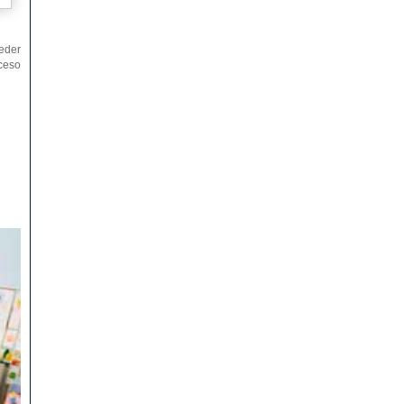
ceder
cceso