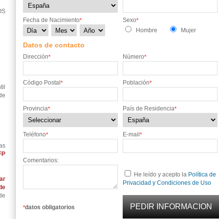
OS
Fecha de Nacimiento
Sexo
*
*
Hombre
Mujer
Datos de contacto
Dirección
Número
*
*
Código Postal
Población
*
*
il
de
Provincia
País de Residencia
*
*
Teléfono
E-mail
*
*
as
FP
Comentarios:
He leído y acepto la
Política de
ar
Privacidad y Condiciones de Uso
de
de
datos obligatorios
*