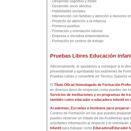
- Desarrollo cognitivo y motor.
- Desarrollo socio afectivo.
- Habilidades sociales.
- Intervención con familias y atención a menores en
- Proyecto de atención a la infancia.
- Primeros auxilios.
- Formación y orientación laboral.
- Empresa e iniciativa emprendedora.
- Formación en centros de trabajo.
Pruebas Libres Educación Infant
Adicionalmente, te ayudamos a conseguir si lo de
presentándote y aprobando los exámenes de Forma
Pruebas Libres y convertirte en Técnico Superior e
El
Título Oficial Homologado de Formación Profe
en diversos tipos de empresas como pueden ser lo
Servicios de
instituciones y en programas de tr
también
como educador o educadora infantil en c
Academias, Escuelas e Institutos para preparar 
Centros de Formación en los que puedes preparart
puedes observar un listado de las Academias que t
solicitarles información al respecto y te orientará
Infantil
para trabajar como
Educadora/Educador In