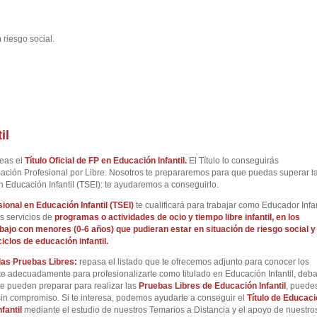
 riesgo social.
il
seas el
Título Oficial de FP en Educación Infantil.
El Título lo conseguirás
ción Profesional por Libre. Nosotros te prepararemos para que puedas superar l
n Educación Infantil (TSEI): te ayudaremos a conseguirlo.
sional en
Educación Infantil
(TSEI)
te cualificará para trabajar como Educador Infan
s servicios de
programas o actividades de ocio y tiempo libre infantil
, en los
abajo con menores (0-6 años)
que pudieran estar en situación de riesgo social
y
iclos de educación infantil
.
las Pruebas Libres:
repasa el listado que te ofrecemos adjunto para conocer los
e adecuadamente para profesionalizarte como titulado en Educación Infantil, deba
e pueden preparar para realizar las
Pruebas Libres de
Educación Infantil
, puede
n sin compromiso. Si te interesa, podemos ayudarte a conseguir el
Título de
Educaci
fantil
mediante el estudio de nuestros Temarios a Distancia y el apoyo de nuestro