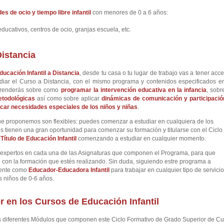
s de ocio y tiempo libre infantil
con menores de 0 a 6 años:
educativos, centros de ocio, granjas escuela, etc.
Distancia
ducación Infantil a Distancia
, desde tu casa o tu lugar de trabajo vas a tener acc
diar el Curso a Distancia, con el mismo programa y contenidos especificados en
aprenderás sobre como
programar la intervención educativa en la infancia
, sobr
etodológicas
así como sobre aplicar
dinámicas de comunicación y participació
ficar necesidades especiales de los niños y niñas
.
e proponemos son flexibles: puedes comenzar a estudiar en cualquiera de los
s tienen una gran oportunidad para comenzar su formación y titularse con el Ciclo
u
Título de Educación Infantil
comenzando a estudiar en cualquier momento.
ia expertos en cada una de las Asignaturas que componen el Programa, para que
 con la formación que estés realizando. Sin duda, siguiendo estre programa a
lmente como
Educador-Educadora Infantil
para trabajar en cualquier tipo de servicio
s niños de 0-6 años.
r en los Cursos de Educación Infantil
os diferentes Módulos que componen este Ciclo Formativo de Grado Superior de C