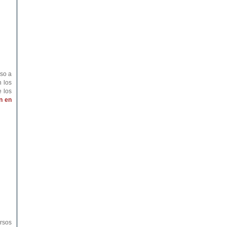
eso a
 los
e los
n en
ursos