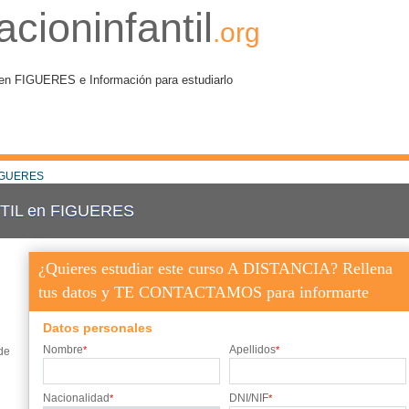
cioninfantil
.org
FIGUERES e Información para estudiarlo
IGUERES
IL en FIGUERES
¿Quieres estudiar este curso A DISTANCIA? Rellena
tus datos y TE CONTACTAMOS para informarte
Datos personales
Nombre
Apellidos
*
*
de
Nacionalidad
DNI/NIF
*
*