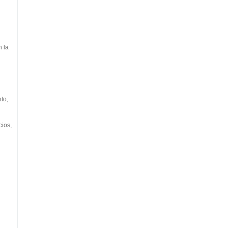
n la
to,
cios,