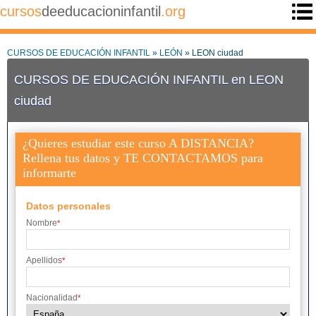
cursos
deeducacioninfantil
.org
CURSOS DE EDUCACIÓN INFANTIL
»
LEÓN
» LEON ciudad
CURSOS DE EDUCACIÓN INFANTIL en LEON
ciudad
¿Quieres estudiar este curso A DISTANCIA?
Rellena tus datos y TE CONTACTAMOS para
informarte
Datos personales
Nombre
*
Apellidos
*
Nacionalidad
*