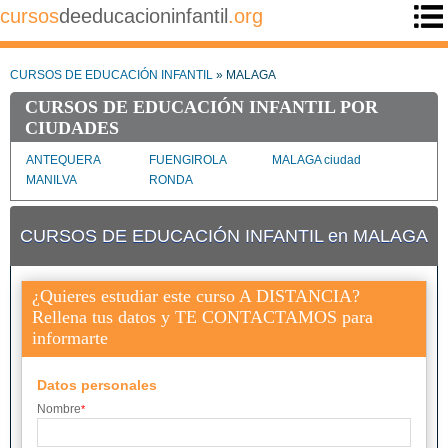
cursos
deeducacioninfantil
.org
CURSOS DE EDUCACIÓN INFANTIL
» MALAGA
CURSOS DE EDUCACIÓN INFANTIL POR
CIUDADES
ANTEQUERA
FUENGIROLA
MALAGA ciudad
MANILVA
RONDA
CURSOS DE EDUCACIÓN INFANTIL en MALAGA
¿Quieres estudiar este curso A DISTANCIA?
Rellena tus datos y TE CONTACTAMOS para
informarte
Datos personales
Nombre
*